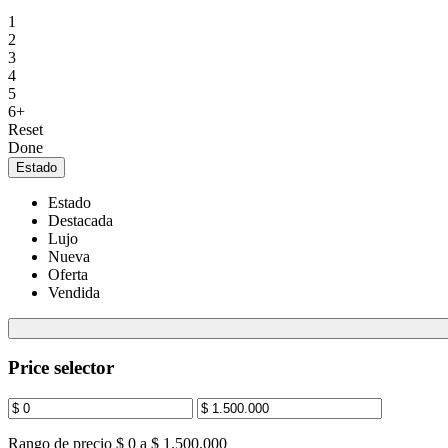
1
2
3
4
5
6+
Reset
Done
Estado
Estado
Destacada
Lujo
Nueva
Oferta
Vendida
Price selector
Rango de precio
$ 0 a $ 1.500.000