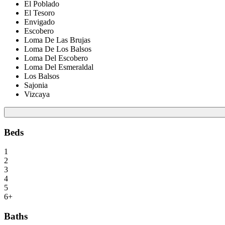
El Poblado
El Tesoro
Envigado
Escobero
Loma De Las Brujas
Loma De Los Balsos
Loma Del Escobero
Loma Del Esmeraldal
Los Balsos
Sajonia
Vizcaya
Beds
1
2
3
4
5
6+
Baths