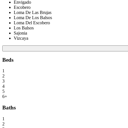
Envigado
Escobero
Loma De Las Brujas
Loma De Los Balsos
Loma Del Escobero
Los Balsos
Sajonia
Vizcaya
Beds
1
2
3
4
5
6+
Baths
1
2