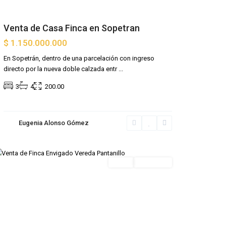
Venta de Casa Finca en Sopetran
$ 1.150.000.000
Alto
de
En Sopetrán, dentro de una parcelación con ingreso
Las
directo por la nueva doble calzada entr
...
Palmas
,
3
4
200.00
Envigado
,
Alto
de
Eugenia Alonso Gómez
las
Palmas
Venta
Destacada