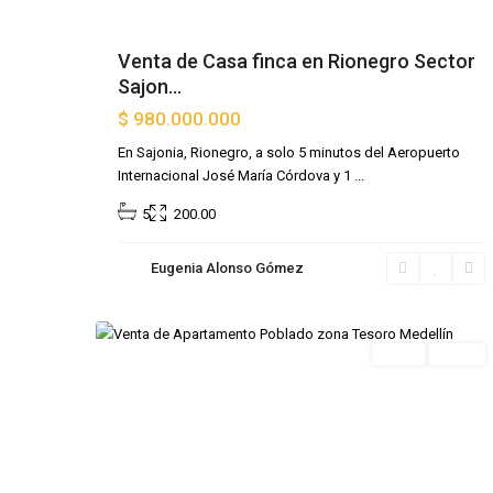
Venta de Casa finca en Rionegro Sector
Sajon...
$ 980.000.000
En Sajonia, Rionegro, a solo 5 minutos del Aeropuerto
Internacional José María Córdova y 1
...
5
200.00
El
Eugenia Alonso Gómez
Poblado
,
4
Medellin
Venta
Nueva