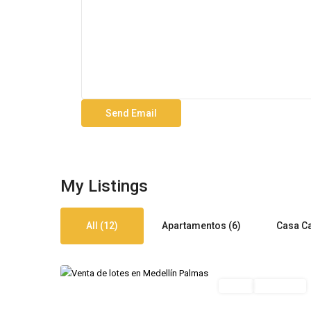
El
My Listings
Poblado
,
Alto
de
All (12)
Apartamentos (6)
Casa C
las
11
Palmas
Featured
Venta
Destacada