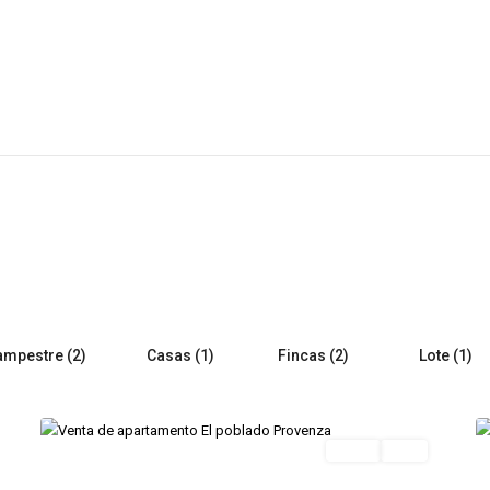
ampestre (2)
Casas (1)
Fincas (2)
Lote (1)
PROVENZA
,
13
Medellin
12
Featured
Venta
Lujo