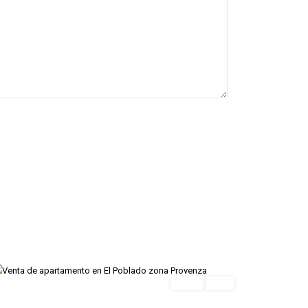
El
Poblado
,
Medellin
Venta
Lujo