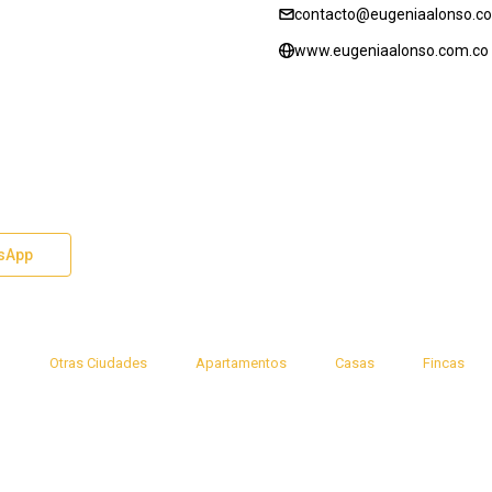
contacto@eugeniaalonso.c
www.eugeniaalonso.com.co
sApp
n
Otras Ciudades
Apartamentos
Casas
Fincas