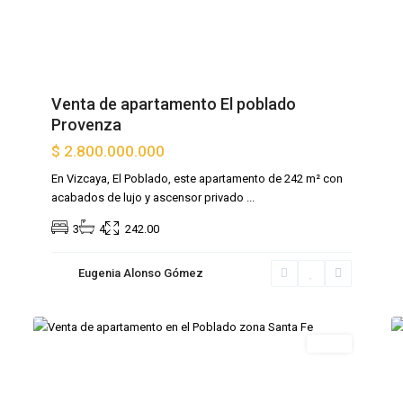
Venta de apartamento El poblado
Provenza
$ 2.800.000.000
En Vizcaya, El Poblado, este apartamento de 242 m² con
acabados de lujo y ascensor privado
...
3
4
242.00
El
Eugenia Alonso Gómez
Poblado
,
16
Medellin
17
Venta