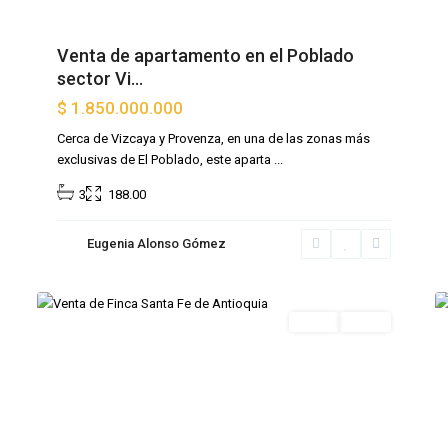
Venta de apartamento en el Poblado
sector Vi...
$ 1.850.000.000
Cerca de Vizcaya y Provenza, en una de las zonas más
exclusivas de El Poblado, este aparta
...
3
188.00
Santa
Fe
Eugenia Alonso Gómez
de
9
Antioquia
8
Venta
Oferta