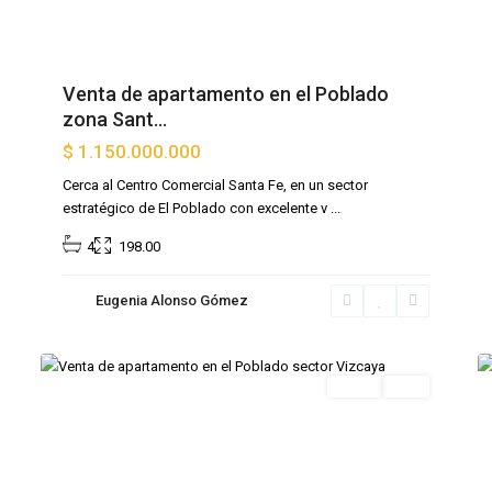
Venta de apartamento en el Poblado
zona Sant...
$ 1.150.000.000
Cerca al Centro Comercial Santa Fe, en un sector
estratégico de El Poblado con excelente v
...
4
198.00
Eugenia Alonso Gómez
Vizcaya
,
20
Medellin
10
Venta
Lujo