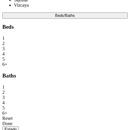
Vizcaya
Beds/Baths
Beds
1
2
3
4
5
6+
Baths
1
2
3
4
5
6+
Reset
Done
Estado