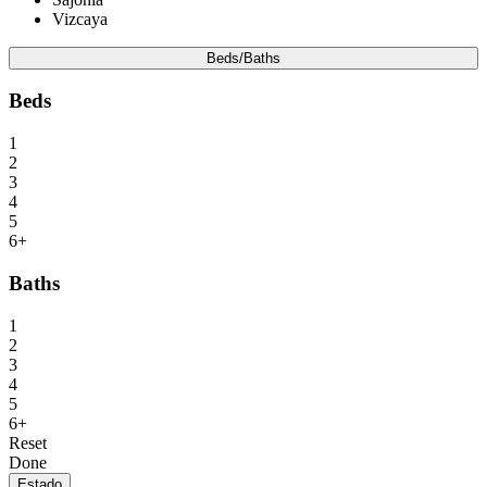
Vizcaya
Beds/Baths
Beds
1
2
3
4
5
6+
Baths
1
2
3
4
5
6+
Reset
Done
Estado