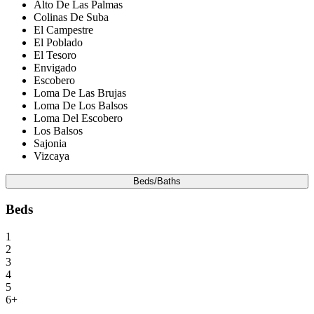
Alto De Las Palmas
Colinas De Suba
El Campestre
El Poblado
El Tesoro
Envigado
Escobero
Loma De Las Brujas
Loma De Los Balsos
Loma Del Escobero
Los Balsos
Sajonia
Vizcaya
Beds/Baths
Beds
1
2
3
4
5
6+