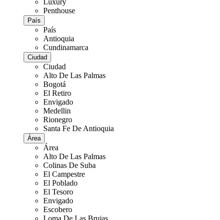
Luxury
Penthouse
País
País
Antioquia
Cundinamarca
Ciudad
Ciudad
Alto De Las Palmas
Bogotá
El Retiro
Envigado
Medellin
Rionegro
Santa Fe De Antioquia
Área
Área
Alto De Las Palmas
Colinas De Suba
El Campestre
El Poblado
El Tesoro
Envigado
Escobero
Loma De Las Brujas