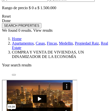
Rango de precio
$ 0 a $ 1.500.000
Reset
Done
SEARCH PROPERTIES
We found
0
results.
View results
Home
Apartamentos
,
Casas
,
Fincas
,
Medellin
,
Propiedad Raiz
,
Real
Estate
COMPRA Y VENTA DE VIVIENDAS, UN
DINAMIZADOR DE LA ECONOMÍA
Your search results