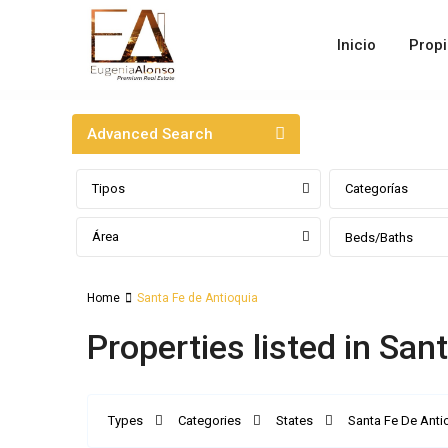
Inicio
Prop
Advanced Search
Tipos
Categorías
Área
Beds/Baths
Home
Santa Fe de Antioquia
Properties listed in San
Santa
Fe
Types
Categories
States
Santa Fe De Anti
de