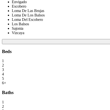
Envigado
Escobero
Loma De Las Brujas
Loma De Los Balsos
Loma Del Escobero
Los Balsos
Sajonia
Vizcaya
Beds
1
2
3
4
5
6+
Baths
1
2