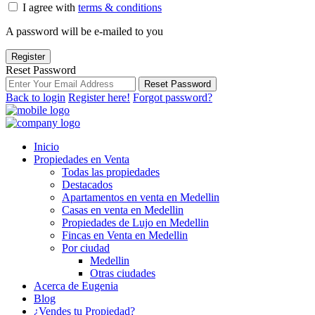
I agree with
terms & conditions
A password will be e-mailed to you
Register
Reset Password
Reset Password
Back to login
Register here!
Forgot password?
Inicio
Propiedades en Venta
Todas las propiedades
Destacados
Apartamentos en venta en Medellin
Casas en venta en Medellin
Propiedades de Lujo en Medellin
Fincas en Venta en Medellin
Por ciudad
Medellin
Otras ciudades
Acerca de Eugenia
Blog
¿Vendes tu Propiedad?