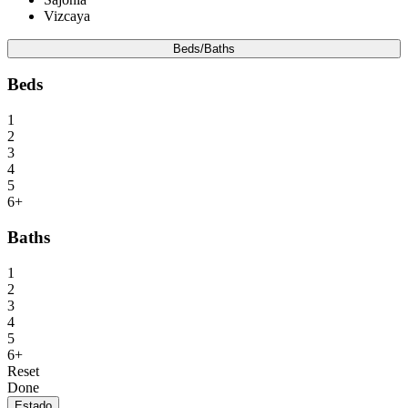
Vizcaya
Beds/Baths
Beds
1
2
3
4
5
6+
Baths
1
2
3
4
5
6+
Reset
Done
Estado