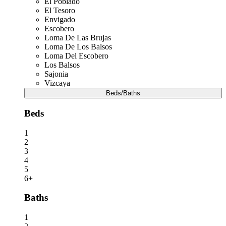
El Poblado
El Tesoro
Envigado
Escobero
Loma De Las Brujas
Loma De Los Balsos
Loma Del Escobero
Los Balsos
Sajonia
Vizcaya
Beds/Baths
Beds
1
2
3
4
5
6+
Baths
1