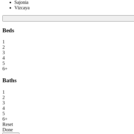
Sajonia
Vizcaya
Beds
1
2
3
4
5
6+
Baths
1
2
3
4
5
6+
Reset
Done