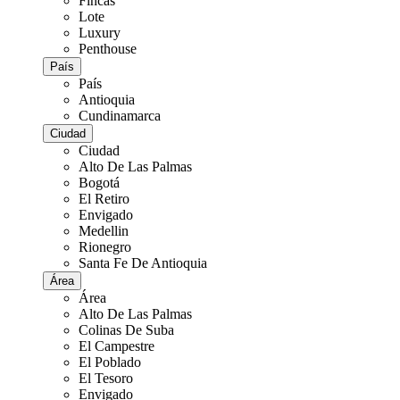
Fincas
Lote
Luxury
Penthouse
País
País
Antioquia
Cundinamarca
Ciudad
Ciudad
Alto De Las Palmas
Bogotá
El Retiro
Envigado
Medellin
Rionegro
Santa Fe De Antioquia
Área
Área
Alto De Las Palmas
Colinas De Suba
El Campestre
El Poblado
El Tesoro
Envigado