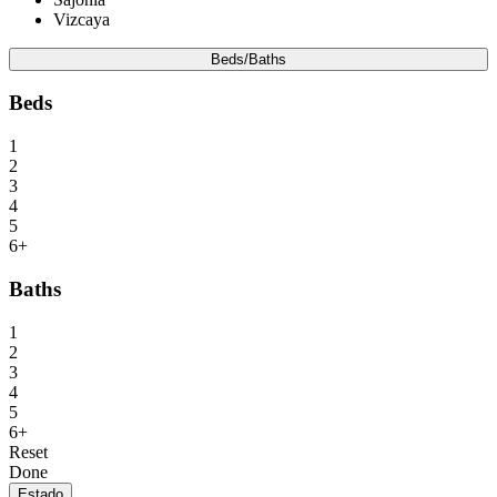
Vizcaya
Beds/Baths
Beds
1
2
3
4
5
6+
Baths
1
2
3
4
5
6+
Reset
Done
Estado