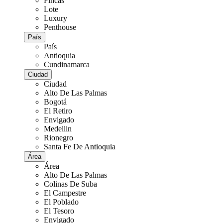
Fincas
Lote
Luxury
Penthouse
País
País
Antioquia
Cundinamarca
Ciudad
Ciudad
Alto De Las Palmas
Bogotá
El Retiro
Envigado
Medellin
Rionegro
Santa Fe De Antioquia
Área
Área
Alto De Las Palmas
Colinas De Suba
El Campestre
El Poblado
El Tesoro
Envigado