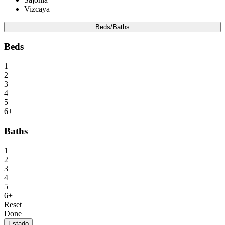
Vizcaya
Beds/Baths
Beds
1
2
3
4
5
6+
Baths
1
2
3
4
5
6+
Reset
Done
Estado