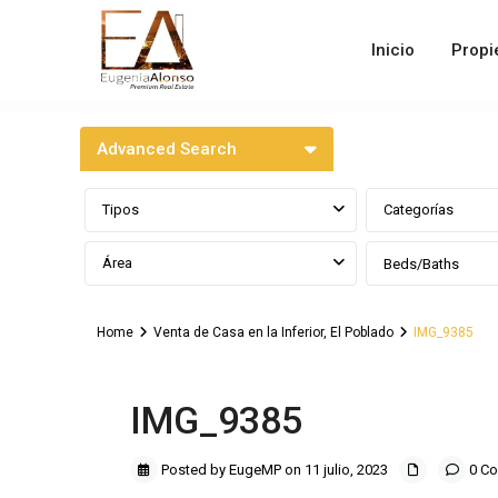
Inicio
Propi
Advanced Search
Tipos
Categorías
Área
Beds/Baths
Home
Venta de Casa en la Inferior, El Poblado
IMG_9385
IMG_9385
Posted by EugeMP on 11 julio, 2023
0 C