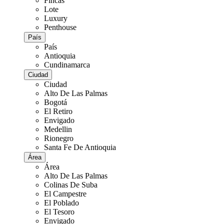
Fincas
Lote
Luxury
Penthouse
País
País
Antioquia
Cundinamarca
Ciudad
Ciudad
Alto De Las Palmas
Bogotá
El Retiro
Envigado
Medellin
Rionegro
Santa Fe De Antioquia
Área
Área
Alto De Las Palmas
Colinas De Suba
El Campestre
El Poblado
El Tesoro
Envigado