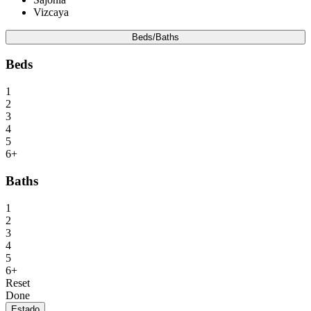
Vizcaya
Beds/Baths
Beds
1
2
3
4
5
6+
Baths
1
2
3
4
5
6+
Reset
Done
Estado